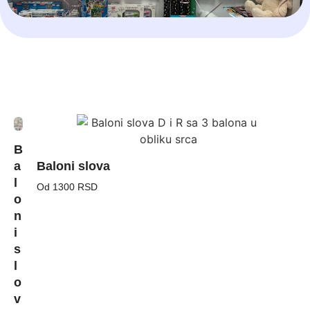
B
a
Baloni slova
l
Od 1300 RSD
o
n
i
s
l
o
v