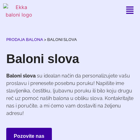
PRODAJA BALONA
>
BALONI SLOVA
Baloni slova
Baloni slova
su idealan način da personalizujete vašu
proslavu i prenesete posebnu poruku! Napišite ime
slavljenika, čestitku, ljubavnu poruku ili bilo koju drugu
reč uz pomoć naših balona u obliku slova. Kontakritajte
nas i poručite, a mi ćemo vam dostaviti na željenu
adresu!
Pozovite nas