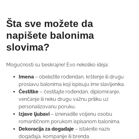
Šta sve možete da
napišete balonima
slovima?
Mogućnosti su beskrajne! Evo nekoliko ideja:
Imena
– obeležite rođendan, krštenje ili drugu
proslavu balonima koji ispisuju ime slavljenika.
Čestitke
– čestitajte rođendan, diplomiranje,
venčanje ili neku drugu važnu priliku uz
personalizovanu poruku.
Izjave ljubavi
– iznenadite voljenu osobu
romantičnom porukom ispisanom balonima.
Dekoracija za događaje
– istaknite naziv
događaja, kompanije ili brenda.