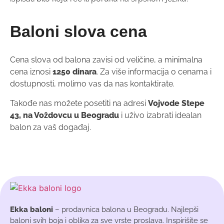
Baloni slova cena
Cena slova od balona zavisi od veličine, a minimalna
cena iznosi
1250 dinara
. Za više informacija o cenama i
dostupnosti, molimo vas da nas kontaktirate.
Takođe nas možete posetiti na adresi
Vojvode Stepe
43, na Voždovcu u Beogradu
i uživo izabrati idealan
balon za vaš događaj.
Ekka baloni
– prodavnica balona u Beogradu. Najlepši
baloni svih boja i oblika za sve vrste proslava. Inspirišite se