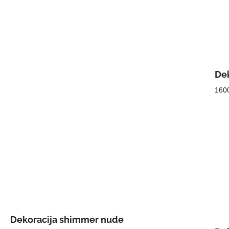
Dek
160
Dekoracija shimmer nude