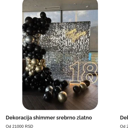
Dekoracija shimmer srebrno zlatno
Dek
Od 21000 RSD
Od 