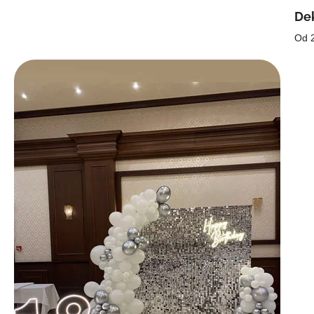
Dek
Od 