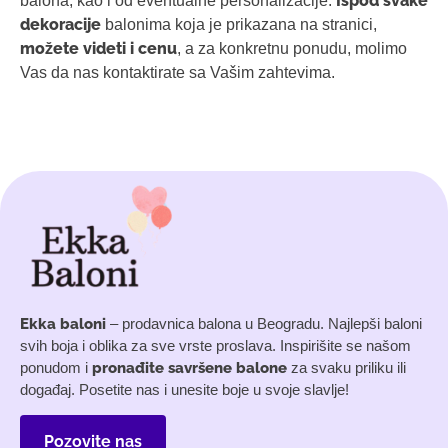
Ispod svake
balona, kao i od eventualne personalizacije.
dekoracije
balonima koja je prikazana na stranici,
možete videti i cenu
, a za konkretnu ponudu, molimo
Vas da nas kontaktirate sa Vašim zahtevima.
Ekka baloni
– prodavnica balona u Beogradu. Najlepši baloni
svih boja i oblika za sve vrste proslava. Inspirišite se našom
ponudom i
pronađite savršene balone
za svaku priliku ili
događaj. Posetite nas i unesite boje u svoje slavlje!
Pozovite nas