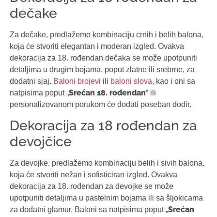
dečake
Za dečake, predlažemo kombinaciju crnih i belih balona,
koja će stvoriti elegantan i moderan izgled. Ovakva
dekoracija za 18. rođendan dečaka se može upotpuniti
detaljima u drugim bojama, poput zlatne ili srebrne, za
dodatni sjaj.
Baloni brojevi
ili
baloni slova
, kao i oni sa
Srećan 18. rođendan
natpisima poput „
“ ili
personalizovanom porukom će dodati poseban dodir.
Dekoracija za 18 rođendan za
devojčice
Za devojke, predlažemo kombinaciju belih i sivih balona,
koja će stvoriti nežan i sofisticiran izgled. Ovakva
dekoracija za 18. rođendan za devojke se može
upotpuniti detaljima u pastelnim bojama ili sa šljokicama
Srećan
za dodatni glamur. Baloni sa natpisima poput „