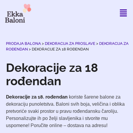
PRODAJA BALONA
>
DEKORACIJA ZA PROSLAVE
>
DEKORACIJA ZA
ROĐENDAN
>
DEKORACIJE ZA 18 ROĐENDAN
Dekoracije za 18
rođendan
Dekoracije za 18. rođendan
koriste šarene balone za
dekoraciju punoletstva. Baloni svih boja, veličina i oblika
pretvoriće svaki prostor u pravu rođendansku čaroliju.
Personalizujte ih po želji slavljenika i stvorite mu
uspomene! Poručite online – dostava na adresu!