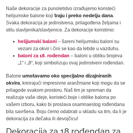
Naše dekoracije za punoletstvo izrađujemo koristeći
traju i preko nedelju dana
helijumske balone koji
.
Svaka dekoracija je jedinstvena, prilagođena željama i
stilu slavljenika/slavljenice. Za dekoracije koristimo:
helijumski baloni
– šareni helijumsku baloni su
vezani za okvir i čini se kao da lebde u vazduhu.
baloni za 18. rođendan
– baloni u obliku brojeva
„1“ i „8“, koji simbolizuju ovaj jedinstveni rođendan.
umotavamo oko specijalno dizajniranih
Balone
okvira
, kreirajući impresivne aranžmane koji mogu da se
prilagode svakom prostoru. Naš tim je spreman da
realizuje vaše ideje, koristeći boje i oblike balona po
vašem izboru, kako bi proslava osamnaestog rođendana
bila savršena. Boju ćemo odabrati u skladu sa tim, da li je
dekoracija za dečaka ili devojčicu!
Dekoracija za 18 rođendan za