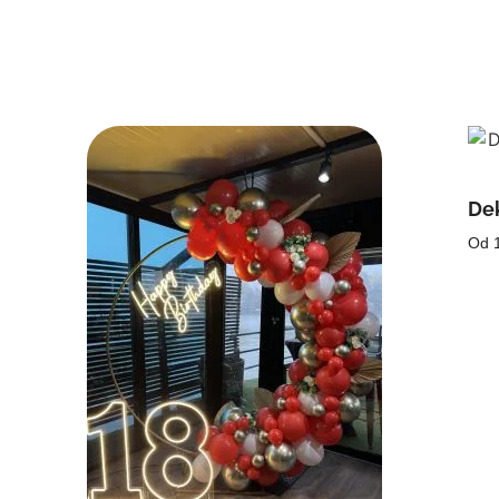
Dek
Od 