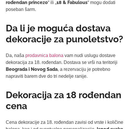
rođendan princezo
18 & Fabulous
“ ili „
“ mogu dodati
poseban šarm.
Da li je moguća dostava
dekoracije za punoletstvo?
Da, naša
prodavnica balona
vam nudi uslugu dostave
dekoracija za 18. rođendan. Dostava se vrši na teritoriji
Beograda i Novog Sada
, a rezervaciju je potrebno
napraviti barem dve do tri nedelje ranije.
Dekoracija za 18 rođendan
cena
Cena dekoracije za 18. rođendan zavisi od vrste i količine