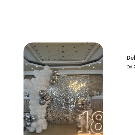
Dek
Od 