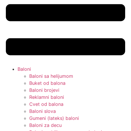
Baloni
Baloni sa helijumom
Buket od balona
Baloni brojevi
Reklamni baloni
Cvet od balona
Baloni slova
Gumeni (lateks) baloni
Baloni za decu