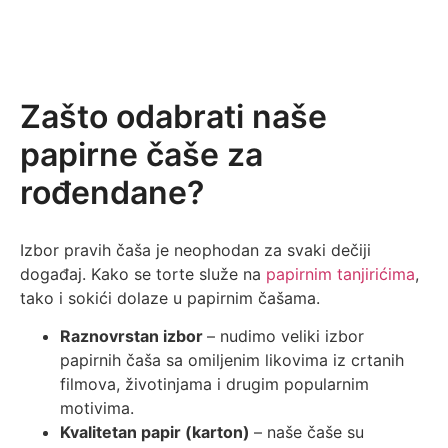
Zašto odabrati naše
papirne čaše za
rođendane?
Izbor pravih čaša je neophodan za svaki dečiji
događaj. Kako se torte služe na
papirnim tanjirićima
,
tako i sokići dolaze u papirnim čašama.
Raznovrstan izbor
– nudimo veliki izbor
papirnih čaša sa omiljenim likovima iz crtanih
filmova, životinjama i drugim popularnim
motivima.
Kvalitetan papir (karton)
– naše čaše su