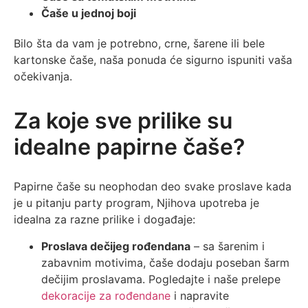
Čaše u jednoj boji
Bilo šta da vam je potrebno, crne, šarene ili bele
kartonske čaše, naša ponuda će sigurno ispuniti vaša
očekivanja.
Za koje sve prilike su
idealne papirne čaše?
Papirne čaše su neophodan deo svake proslave kada
je u pitanju party program, Njihova upotreba je
idealna za razne prilike i događaje:
Proslava dečijeg rođendana
– sa šarenim i
zabavnim motivima, čaše dodaju poseban šarm
dečijim proslavama. Pogledajte i naše prelepe
dekoracije za rođendane
i napravite