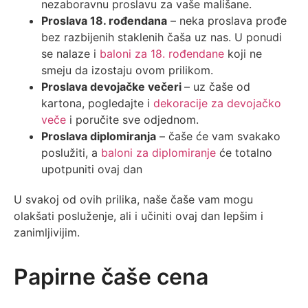
nezaboravnu proslavu za vaše mališane.
Proslava 18. rođendana
– neka proslava prođe
bez razbijenih staklenih čaša uz nas. U ponudi
se nalaze i
baloni za 18. rođendane
koji ne
smeju da izostaju ovom prilikom.
Proslava devojačke večeri
– uz čaše od
kartona, pogledajte i
dekoracije za devojačko
veče
i poručite sve odjednom.
Proslava diplomiranja
– čaše će vam svakako
poslužiti, a
baloni za diplomiranje
će totalno
upotpuniti ovaj dan
U svakoj od ovih prilika, naše čaše vam mogu
olakšati posluženje, ali i učiniti ovaj dan lepšim i
zanimljivijim.
Papirne čaše cena