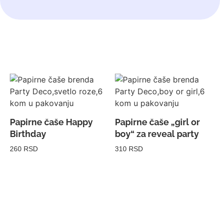
Papirne čaše Happy
Papirne čaše „girl or
Birthday
boy“ za reveal party
260 RSD
310 RSD