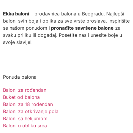
Ekka baloni
– prodavnica balona u Beogradu. Najlepši
baloni svih boja i oblika za sve vrste proslava. Inspirišite
se našom ponudom i
pronađite savršene balone
za
svaku priliku ili događaj. Posetite nas i unesite boje u
svoje slavlje!
Pozovite nas
Ponuda balona
Baloni za rođendan
Buket od balona
Baloni za 18 rođendan
Baloni za otkrivanje pola
Baloni sa helijumom
Baloni u obliku srca