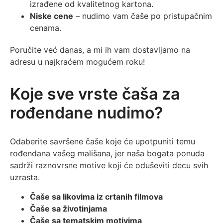
izrađene od kvalitetnog kartona.
Niske cene
– nudimo vam čaše po pristupačnim
cenama.
Poručite već danas, a mi ih vam dostavljamo na
adresu u najkraćem mogućem roku!
Koje sve vrste čaša za
rođendane nudimo?
Odaberite savršene čaše koje će upotpuniti temu
rođendana vašeg mališana, jer naša bogata ponuda
sadrži raznovrsne motive koji će oduševiti decu svih
uzrasta.
Čaše sa likovima iz crtanih filmova
Čaše sa životinjama
Čaše sa tematskim motivima