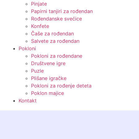
Pinjate
Papirni tanjiri za rođendan
Rođendanske svećice
Konfete
Čaše za rođendan
Salvete za rođendan
Pokloni
Pokloni za rođendane
Društvene igre
Puzle
Plišane igračke
Pokloni za rođenje deteta
Poklon majice
Kontakt