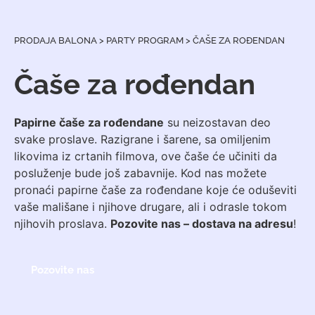
PRODAJA BALONA
>
PARTY PROGRAM
>
ČAŠE ZA ROĐENDAN
Čaše za rođendan
Papirne čaše za rođendane
su neizostavan deo
svake proslave. Razigrane i šarene, sa omiljenim
likovima iz crtanih filmova, ove čaše će učiniti da
posluženje bude još zabavnije. Kod nas možete
pronaći papirne čaše za rođendane koje će oduševiti
vaše mališane i njihove drugare, ali i odrasle tokom
njihovih proslava.
Pozovite nas – dostava na adresu
!
Pozovite nas