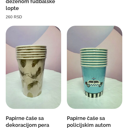
dezenom fudbalske
lopte
260 RSD
Papirne čaše sa
Papirne čaše sa
dekoracijom pera
policijskim autom