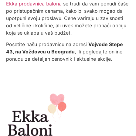
Ekka prodavnica balona
se trudi da vam ponudi čaše
po pristupačnim cenama, kako bi svako mogao da
upotpuni svoju proslavu. Cene variraju u zavisnosti
od veličine i količine, ali uvek možete pronaći opciju
koja se uklapa u vaš budžet.
Posetite našu prodavnicu na adresi
Vojvode Stepe
43, na Voždovcu u Beogradu
, ili pogledajte online
ponudu za detaljan cenovnik i aktuelne akcije.