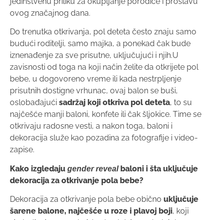
jedinstvenu priliku za okupljanje porodice i proslavu
ovog značajnog dana.
Do trenutka otkrivanja, pol deteta često znaju samo
budući roditelji, samo majka, a ponekad čak bude
iznenađenje za sve prisutne, uključujući i njih.U
zavisnosti od toga na koji način želite da otkrijete pol
bebe, u dogovoreno vreme ili kada nestrpljenje
prisutnih dostigne vrhunac, ovaj balon se buši,
oslobađajući
sadržaj koji otkriva pol deteta
, to su
najčešće manji baloni, konfete ili čak šljokice. Time se
otkrivaju radosne vesti, a nakon toga, baloni i
dekoracija služe kao pozadina za fotografije i video-
zapise.
Kako izgledaju
baloni i šta uključuje
gender reveal
dekoracija za otkrivanje pola bebe?
Dekoracija za otkrivanje pola bebe obično
uključuje
šarene balone, najčešće u roze i plavoj boji
, koji