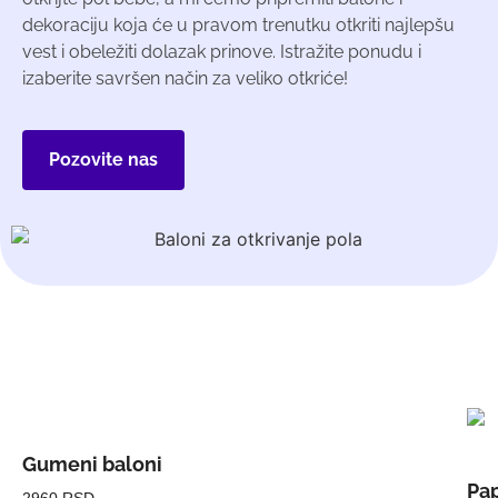
dekoraciju koja će u pravom trenutku otkriti najlepšu
vest i obeležiti dolazak prinove. Istražite ponudu i
izaberite savršen način za veliko otkriće!
Pozovite nas
Gumeni baloni
Pap