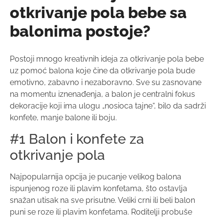
otkrivanje pola bebe sa
balonima postoje?
Postoji mnogo kreativnih ideja za otkrivanje pola bebe
uz pomoć balona koje čine da otkrivanje pola bude
emotivno, zabavno i nezaboravno. Sve su zasnovane
na momentu iznenađenja, a balon je centralni fokus
dekoracije koji ima ulogu „nosioca tajne“, bilo da sadrži
konfete, manje balone ili boju.
#1 Balon i konfete za
otkrivanje pola
Najpopularnija opcija je pucanje velikog balona
ispunjenog roze ili plavim konfetama, što ostavlja
snažan utisak na sve prisutne. Veliki crni ili beli balon
puni se roze ili plavim konfetama. Roditelji probuše