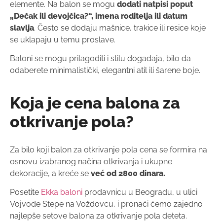
elemente. Na balon se mogu
dodati natpisi poput
„Dečak ili devojčica?“, imena roditelja ili datum
slavlja
. Često se dodaju mašnice, trakice ili resice koje
se uklapaju u temu proslave.
Baloni se mogu prilagoditi i stilu događaja, bilo da
odaberete minimalistički, elegantni atil ili šarene boje.
Koja je cena balona za
otkrivanje pola?
Za bilo koji balon za otkrivanje pola cena se formira na
osnovu izabranog načina otkrivanja i ukupne
dekoracije, a kreće se
već od 2800 dinara.
Posetite
Ekka baloni
prodavnicu u Beogradu, u ulici
Vojvode Stepe na Voždovcu, i pronaći ćemo zajedno
najlepše setove balona za otkrivanje pola deteta.