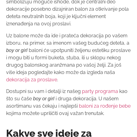
simbolizuju moguće ishode, dok je centralni deo
dekoracije posebno dizajniran balon za otkrivanje pola
deteta neutralnih boja, koji je ključni element
iznenađenja na ovoj proslavi.
Uz balone može da ide i prateća dekoracija po vašem
izboru, na primer, sa imenom vašeg budućeg deteta, a
baloni će upotpuniti željenu estetiku proslave
boy or girl
i mogu biti u formi buketa, stuba, ili u sklopu nekog
drugog balonskog aranžmana po vašoj želji. Za još
više ideja pogledajte kako može da izgleda naša
dekoracija za proslave
.
Dostupni su vam i detalji iz našeg
party programa
kao
što su čaše
i druga dekoracija. U našem
boy or girl
asortimanu vas čekaju i najlepši
baloni za rođenje bebe
kojima možete upriličiti ovaj važan trenutak.
Kakve sve ideje za