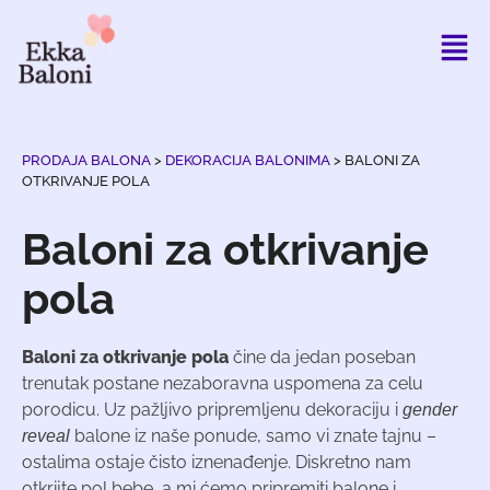
PRODAJA BALONA
>
DEKORACIJA BALONIMA
>
BALONI ZA
OTKRIVANJE POLA
Baloni za otkrivanje
pola
Baloni za otkrivanje pola
čine da jedan poseban
trenutak postane nezaboravna uspomena za celu
porodicu. Uz pažljivo pripremljenu dekoraciju i
gender
balone iz naše ponude, samo vi znate tajnu –
reveal
ostalima ostaje čisto iznenađenje. Diskretno nam
otkrijte pol bebe, a mi ćemo pripremiti balone i