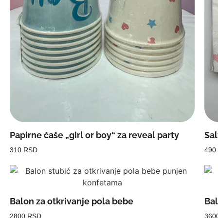
Papirne čaše „girl or boy“ za reveal party
Sal
310 RSD
490
Balon za otkrivanje pola bebe
Bal
2800 RSD
360