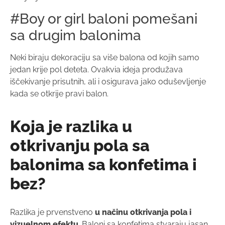
#Boy or girl baloni pomešani
sa drugim balonima
Neki biraju dekoraciju sa više balona od kojih samo
jedan krije pol deteta. Ovakvia ideja produžava
iščekivanje prisutnih, ali i osigurava jako oduševljenje
kada se otkrije pravi balon.
Koja je razlika u
otkrivanju pola sa
balonima sa konfetima i
bez?
Razlika je prvenstveno
u načinu otkrivanja pola i
vizuelnom efektu
. Baloni sa konfetima stvaraju jasan