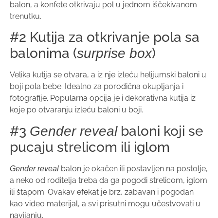
balon, a konfete otkrivaju pol u jednom iščekivanom
trenutku.
#2 Kutija za otkrivanje pola sa
balonima (
)
surprise box
Velika kutija se otvara, a iz nje izleću helijumski baloni u
boji pola bebe. Idealno za porodična okupljanja i
fotografije. Popularna opcija je i dekorativna kutija iz
koje po otvaranju izleću baloni u boji.
#3
baloni koji se
Gender reveal
pucaju strelicom ili iglom
balon je okačen ili postavljen na postolje,
Gender reveal
a neko od roditelja treba da ga pogodi strelicom, iglom
ili štapom. Ovakav efekat je brz, zabavan i pogodan
kao video materijal, a svi prisutni mogu učestvovati u
navijanju.