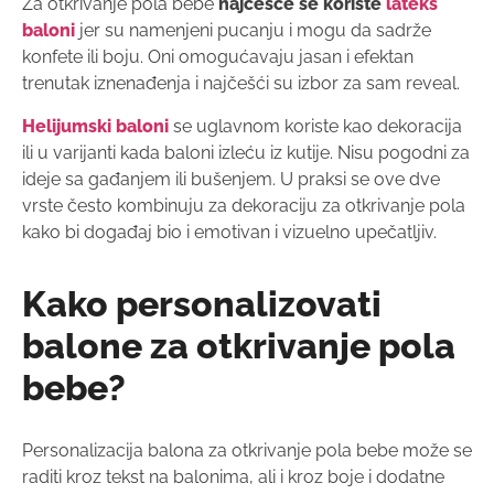
Za otkrivanje pola bebe
najčešće se koriste
lateks
baloni
jer su namenjeni pucanju i mogu da sadrže
konfete ili boju. Oni omogućavaju jasan i efektan
trenutak iznenađenja i najčešći su izbor za sam reveal.
Helijumski baloni
se uglavnom koriste kao dekoracija
ili u varijanti kada baloni izleću iz kutije. Nisu pogodni za
ideje sa gađanjem ili bušenjem. U praksi se ove dve
vrste često kombinuju za dekoraciju za otkrivanje pola
kako bi događaj bio i emotivan i vizuelno upečatljiv.
Kako personalizovati
balone za otkrivanje pola
bebe?
Personalizacija balona za otkrivanje pola bebe može se
raditi kroz tekst na balonima, ali i kroz boje i dodatne