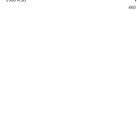
2960 RSD
460