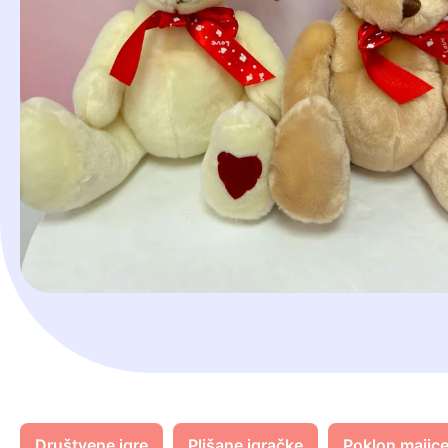
Društvene igre
Plišane igračke
Poklon majic