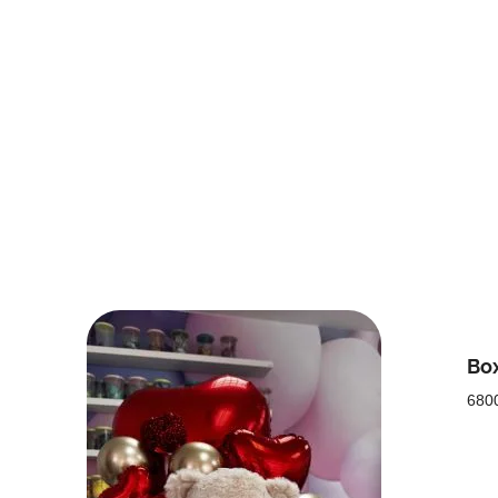
Box
680