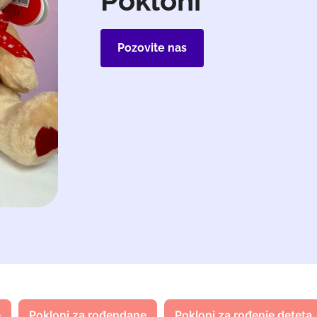
Pokloni
Pozovite nas
e
Pokloni za rođendane
Pokloni za rođenje deteta