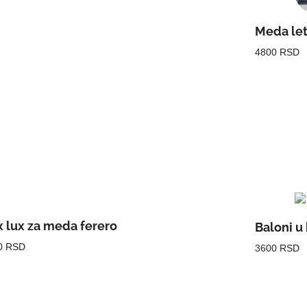
Meda let
4800 RSD
 lux za meda ferero
Baloni u 
0 RSD
3600 RSD