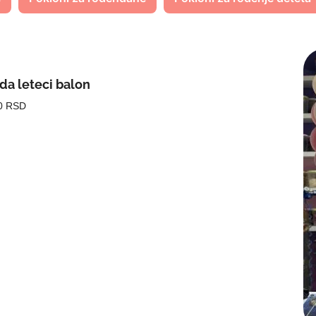
a leteci balon
0 RSD