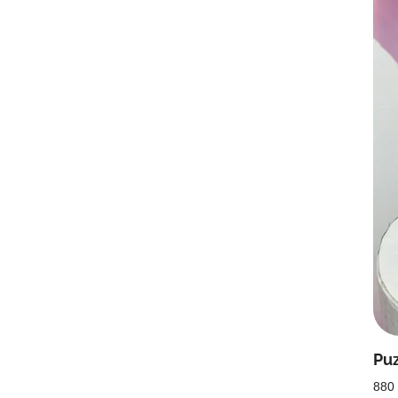
Pu
880