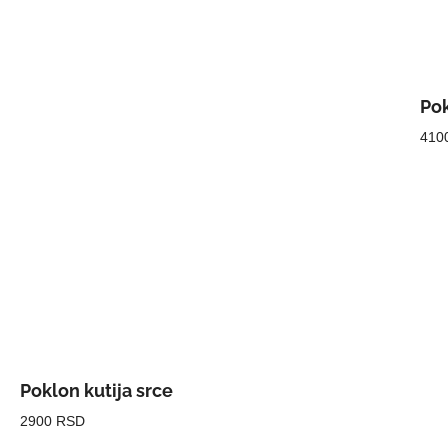
Pok
410
Poklon kutija srce
2900 RSD