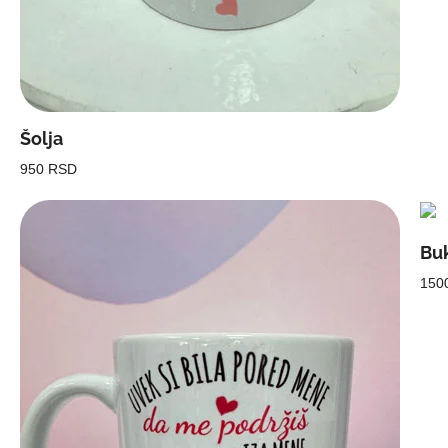
Šolja
950 RSD
Buk
150