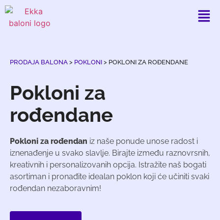
PRODAJA BALONA
>
POKLONI
>
POKLONI ZA ROĐENDANE
Pokloni za
rođendane
Pokloni za rođendan
iz naše ponude unose radost i
iznenađenje u svako slavlje. Birajte između raznovrsnih,
kreativnih i personalizovanih opcija. Istražite naš bogati
asortiman i pronađite idealan poklon koji će učiniti svaki
rođendan nezaboravnim!