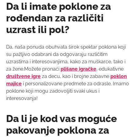
Da li imate poklone za
rođendan za različiti
uzrast ili pol?
Da, naša ponuda obuhvata širok spektar poklona koji
su pažljivo odabrani da odgovaraju različitim
uzrastima i interesovanjima, kako za muškarce, tako i
za žene.Možete pronaći
plišane igračke
, edukativne
društvene igre
za decu, kao i brojne zabavne
poklon
majice
i personalizovane predmete za odrasle. Imamo
poklone koji mogu zadovoljiti svaki ukus i
interesovanja!
Da li je kod vas moguće
pakovanje poklona za