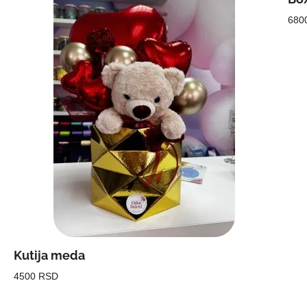
680
Kutija meda
4500 RSD