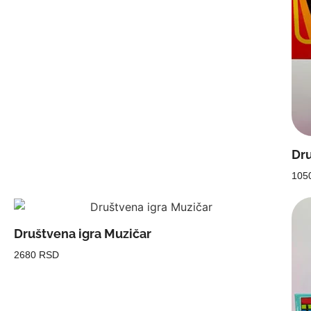
Dru
105
Društvena igra Muzičar
2680 RSD