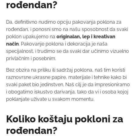
rođendan?
Da, definitivno nudimo opciju pakovanja poklona za
rođendan, i ponosni smo na našu sposobnost da svaki
poklon upakujemo na
originalan, lep i kreativan
način
. Pakovanje poklona i dekoracija je naša
specijalnost, i trudimo se da svaki dar učinimo vizuelno
privlačnim i posebnim.
Bez obzira na priliku ili sadržaj poklona, naš tim koristi
raznovrsne ukrasne papire, materijale i tehnike kako bi
svaki paket bio jedinstven. Naš cilj je da impresioniramo
i obogatimo iskustvo darivanja, tako da vi i osoba kojoj
poklanjate uživate u svakom momentu.
Koliko koštaju pokloni za
rođendan?