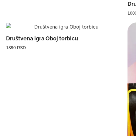
Dru
100
Društvena igra Oboj torbicu
1390 RSD