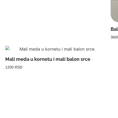
Bal
360
Mali meda u kornetu i mali balon srce
1200 RSD