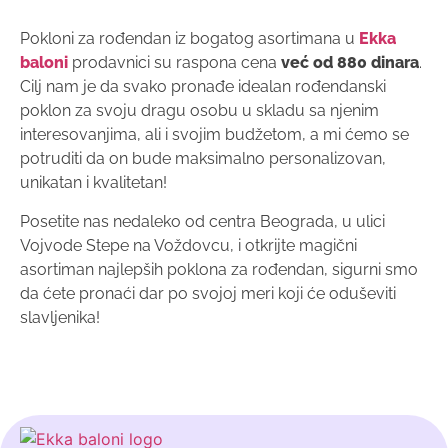
Pokloni za rođendan iz bogatog asortimana u
Ekka
baloni
prodavnici su raspona cena
već od 880 dinara
.
Cilj nam je da svako pronađe idealan rođendanski
poklon za svoju dragu osobu u skladu sa njenim
interesovanjima, ali i svojim budžetom, a mi ćemo se
potruditi da on bude maksimalno personalizovan,
unikatan i kvalitetan!
Posetite nas nedaleko od centra Beograda, u ulici
Vojvode Stepe na Voždovcu, i otkrijte magični
asortiman najlepših poklona za rođendan, sigurni smo
da ćete pronaći dar po svojoj meri koji će oduševiti
slavljenika!