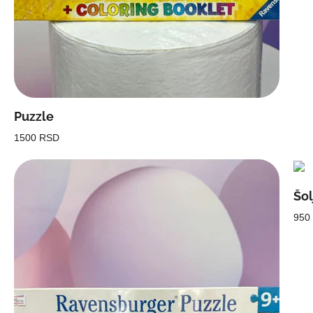
Puzzle
1500 RSD
Šol
950