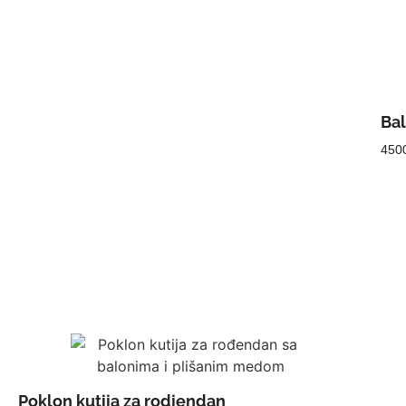
Bal
450
Poklon kutija za rodjendan