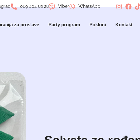
ograd
069 404 82 28
Viber
WhatsApp
racija za proslave
Party program
Pokloni
Kontakt